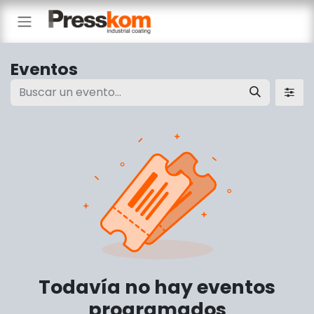
Ir al contenido
Eventos
Todavía no hay eventos
programados