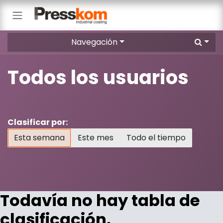
Ir al contenido
Navegación
Todos los usuarios
Clasificar por:
Esta semana
Este mes
Todo el tiempo
Todavía no hay tabla de
clasificación.